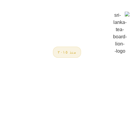
منذ ٢٠١٥
معلومات عنا
 تي سيلان'، نحول إرث الشاي السيلاني العريق
ت حصرية تحمل بصمة كبرى العلامات التجارية
العالمية. بفضل خبرتنا التي تمتد لأكثر من 30 عاماً، نفخر
بكوننا الشريك الموثوق لتصنيع العلامات الخاصة (White-
Label) بمعايير جودة استثنائية