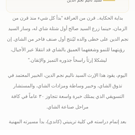
لسيد ناليم نجم الدين
حكاية.. قرن من العراقة “بدأ كل شيء منذ قرن من
ينما زرع السيد صالح أول شتلة شاي له، وسار السيد
على خطى والده ليُنتج أول صنف فاخر من الشاي. إن
لنمو وشغفهما العميق بالشاي قد انتقلا عبر الأجيال،
ليشكلا إرثاً راسخاً جذوره التميز والإتقان.”
د هذا الإرث السيد ناليم نجم الدين، الخبير المعتمد في
شاي، وخبير وساطة ومزادات الشاي، والمستشار
التسويقي الذي يمتلك خبرة واسعة تتجاوز ٣٠ عاماً في كافة
مراحل صناعة الشاي.
دراسته في كلية ترينيتي (كاندي)، بدأ مسيرته المهنية
في كولومبو كمتذوق شاي متدرب في شركة Eastern Brokers،